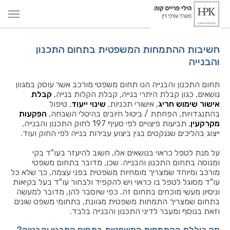
חשיבות ההתמחות המשפטית בתחום התכנון
והבנייה
תחום התכנון והבנייה הנו תחום משפטי מורכב אשר עוסק במגוון
נושאים, כגון קבלת היתרי בנייה, קבלת הקלות בנייה,
קבלת
אישור שימוש חריג
, אישורי תכניות,
שינוי ייעוד
, טיפול
בהתנגדויות, הפחתת / ביטול חיובים בהיטלי השבחה,
הפקעות
מקרקעין
, תביעות פיצויים לפי סעיף 197 לחוק התכנון והבנייה,
ייצוג בהליכים שננקטים בגין ביצוע עבירות בנייה לפי החוק ועוד.
על מנת לטפל כראוי בנושאים אלו, חשוב להיעזר בעו"ד בקי
ומנוסה בתחום התכנון והבנייה. שכן, מדובר בתחום משפטי
מורכב ומיוחד שמצריך מומחיות משפטית בפני עצמה, כך שלא כל
עו"ד מסוגל לטפל בו כראוי ויש להקפיד ולבחור עו"ד בעל בקיאות
וניסיון מעשי מוכחים בתחום זה. כפי שיוסבר להן, מדובר למעשה
בתחום שמצריך התמחות משפטית מגוונת, בתחומי משפט שונים
וזאת בנוסף ומעבר לדיני התכנון והבנייה בלבד.