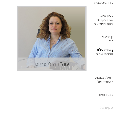
ל המקרקעין והליטיגציה
נעים מאוד!
כדי להעניק סיוע
אות לקוחות
להם ולשביעות
הילי פרייס הנה עו"ד מומחית בתחום
התכנון והבנייה, שייצגה אלפי לקוחות
מרוצים. ביניהם יזמים, קבלנים, רשתות
 לרישוי
מסחריות ואנשים פרטיים בייזום פרויקטים,
יד.
הליכי תכנון, התנגדויות, ליווי וייצוג
בהליכים פליליים ועוד.
או
הפעלת
 הכספי שהיה
עוד מידע
צרו קשר
עוה"ד הילי פרייס
ילן. בנוסף,
לימודי המשך של
ה בפורומים
סקים
של