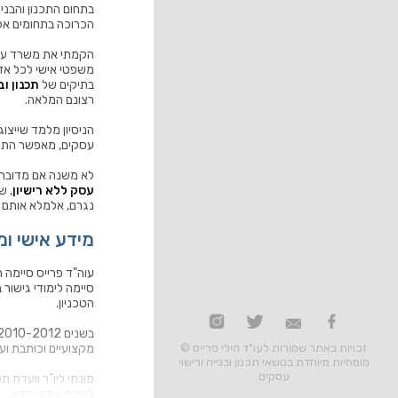
הכרוכה בתחומים אלו
משפטי אישי לכל אדם
בתיקים של
תכנון וב
רצונם המלאה.
הניסיון מלמד שייצוג 
עסקים, מאפשר התמוד
לא משנה אם מדובר
עסק ללא רישיון
, ש
נגרם, אלמלא אותם אנ
מידע אישי ומ
עוה"ד פרייס סיימה 
הטכניון.
זכויות באתר שמורות לעו"ד הילי פרייס ©
מקצועיים וכותבת ו
מומחיות מיוחדת בנושאי תכנון ובנייה ורישוי
עסקים
מונתי ליו"ר וועדת ת
לשכת עורכי הדין.