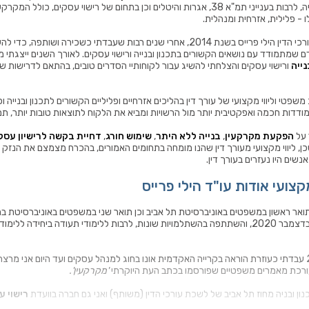
בתחום התכנון והבנייה, לרבות בענייני תמ"א 38, אגרות והיטלים וכן בתחום של רישוי עסקים, כול
 - פלילית, אזרחית ומנהלית.
הקמתי את משרד עורכי הדין הילי פרייס בשנת 2014, אחרי שנים רבות שעבדתי כשכירה ושותפה, 
 שמתמודד עם נושאים הקשורים בתכנון ובנייה ורישוי עסקים. לאורך השנים ייצגתי מ
נייה
ורישוי עסקים והצלחתי להשיג עבור לקוחותיי הסדרים טובים, בהתאם לדרישות ש
משפטי וליווי מקצועי של עורך דין בהליכים אזרחיים ופליליים הקשורים לתכנון ובנייה וכן
דות חכמה ואפקטיבית יותר מול הרשויות ומביא את הלקוח לתוצאות טובות יותר, תמ
 על
הפקעת מקרקעין
,
בנייה ללא היתר
,
שימוש חורג
,
דחיית בקשה לרישיון עסק
כן, ליווי מקצועי מעורך דין שהנו מומחה בתחומים האמורים, בהכרח מצמצם את הנזק
שים היו נעזרים בעורך דין.
קצועי אודות עו"ד הילי פרייס
תואר ראשון במשפטים באוניברסיטת תל אביב וכן תואר שני במשפטים באוניברסיטת בר א
סיימה לימודי גישור בדצמבר 2020, והשתתפה בהשתלמויות שונות, לרבות ללימודי תעודה ביחידה ל
בשנים 2010-2012 עבדתי כעוזרת הוראה בקרייה האקדמית אונו בחוג למנהל עסקים ועד היום אני מרצ
עורכת מאמרים משפטיים שפורסמו בכתב העת היוקרתי
'מקרקעין'.
כנון ובניה מחוז תל אביב של לשכת עורכי הדין (משותף) ואני גם חברה בוועדת
רישוי ע