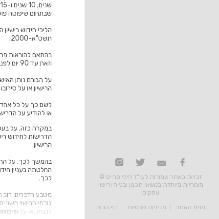
שבתחום שיפוטה פועל
הליכי חידוש רישיון
תשס"א-2000.
בהתאם להוראות פרק 
וזאת עד 90 יום לפני תום תקופת התוקף.
הרישיון או על סירוב
לשם כך על כל אחד מ
או להודיע על הדרישו
במקרה כזה, על בעל 
הדרישות לחידוש רישי
הרישיון.
החלטתה בעניין חידוש
זכויות באתר שמורות לעו"ד הילי פרייס ©
לכך.
מומחיות מיוחדת בנושאי תכנון ובנייה ורישוי
עסקים
מטבע הדברים, רוב ה
גורמי הרישוי השוני
מפת האתר
מדיניות פרטיות
דף הבית
לגביה, או על
שימוש 