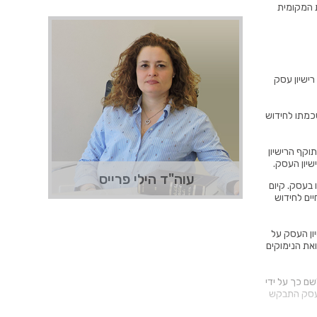
שות המקומית
נעים מאוד!
הילי פרייס הנה עו"ד מומחית בתחום של
רישיון עסק
רישוי עסקים, שייצגה מאות לקוחות
מרוצים. ביניהם יזמים, קבלנים, רשתות
מסחריות ואנשים פרטיים בהליכי רישוי
ולרבות על הסכמתו לחידוש
וקבלת רישיונות עסק, ערעור על דחיית
ו/או ביטול רישיון עסק וכך הלאה.
וקף הרישיון
שיון העסק.
עוד מידע
צרו קשר
עוה"ד הילי פרייס
 בעסק. קיום
יים לחידוש
פני תום תוקפו של רישיון העסק על
ואת הנימוקים
שם כך על ידי
 העסק התבקש