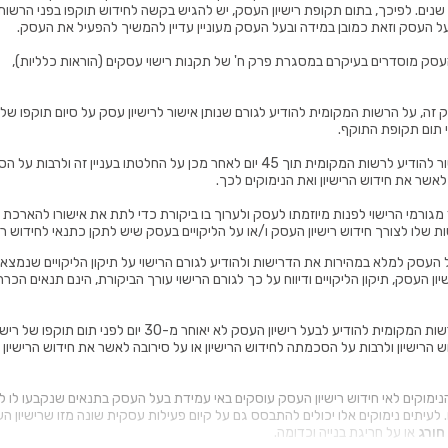
שנים, 10 שנים ו-15 שנים. לפיכך, בתום תקופת רישיון העסק, יש להגיש בקשה לחידוש תוקפו בפני הר
 העסק וזאת כמובן במידה ובעל העסק מעוניין עדיין להמשיך להפעיל את העסק.
 העסק מוסדרים בעיקרם במסגרת פרק ח' של תקנות רישוי עסקים (הוראות כלליות),
זה, על הרשות המקומית להודיע לגורם שנותן אישור לרישיון עסק על סיום תוקפו של 
על הגורם נותן האישור להודיע לרשות המקומית תוך 45 יום לאחר מכן על החלטתו בעניין זה 
ו לאשר את חידוש הרישיון ואת הנימוקים לכך.
גורמי הרישוי לפנות מיוזמתו לעסק ולערוך בו ביקורת כדי לתת את אישורו להארכת ת
ת שלו לצורך חידוש רישיון העסק ו/או על הליקויים בעסק שיש לתקן כתנאי לחידוש רי
העסק למלא במהירות את הדרישות ולהודיע לגורם הרישוי על תיקון הליקויים שנמצאו
ון העסק, תיקון הליקויים ודיווח על כך לגורם הרישוי עורך הביקורת, הינם תנאים הכרח
בהמשך לכך, על הרשות המקומית להודיע לבעל רישיון העסק לא יאוחר מ-30 יום ל
 הרישיון ולרבות על הסכמתה לחידוש הרישיון או על סירובה לאשר את חידוש הרישיון 
נימוקים לאי חידוש רישיון העסק עוסקים באי עמידת בעל העסק בתנאים שנקבעו לו ל
ם. לעיתים נימוקים אלו יכולים להתבסס גם על קיום פעילות עסקית שונה מזו שרישיון
חורג
או על חריגת בנייה וכדומה.