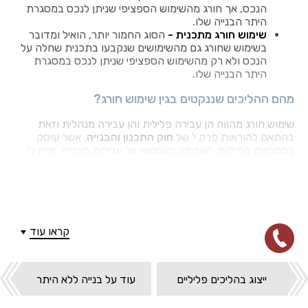
הנכס, אך חורג מהשימוש הספציפי שניתן לנכס במסגרת
היתר הבנייה שלו.
שימוש חורג מתכנית -
הסוג החמור יותר, הואיל ומדובר
בשימוש שחורג גם מהשימושים שנקבעו בתכנית שחלה על
הנכס ולא רק מהשימוש הספציפי שניתן לנכס במסגרת
היתר הבנייה שלו.
מהם ההליכים שננקטים בגין שימוש חורג?
שימוש חורג מהווה הן עבירה פלילית והן עבירה מנהלית וזאת
בהתאם להוראות פרק י' של
חוק התכנון והבנייה
, אשר עוסק
בסמכויות הפיקוח, האכיפה והעונשין על עבירות הבנייה. יצויין כי
תיקון מספר 116 לחוק משנת 2017, החליף את כל פרק י' של
החוק, בפרק חדש אשר מגביר ומחזק את הסמכויות הללו.
יש לקחת בחשבון שככלל, עבירה הבנייה מתיישנת תוך 5 שנים.
אולם, עבירה של שימוש במבנה ללא היתר או של שימוש במבנה
שחורג מהייעוד שלו, נחשבת לעבירה מתמשכת, אשר מתחדשת
קראו עוד
כל יום ועל כן אין משמעות מעשית למועד בו החל השימוש החורג.
בנוסף, מירוץ תקופת ההתיישנות נעצר במועד בו רשויות האכיפה
ייצוג בהליכים פליליים
עוד על בנייה ללא היתר
החלו לחקור את עבירת השימוש החורג וזאת ללא קשר למועד בו
הוגש כתב אישום בעקבות חקירה זו.